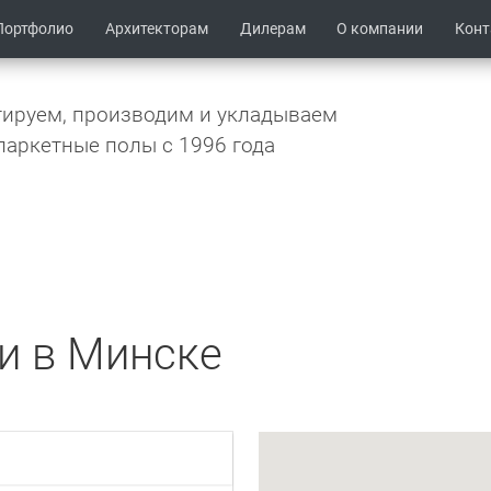
Портфолио
Архитекторам
Дилерам
О компании
Кон
ируем, производим и укладываем
паркетные полы c 1996 года
и в Минске