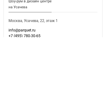
Шоу-рум в дизайн центре
на Усачева
Москва, Усачева, 22, этаж 1
info@parquet.ru
+7 (495) 780-30-65
ПН. — СБ.
10:00 — 19:00
ВС.
выходной
подробнее о магазине