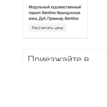
Модульный художественный
паркет Bentline Французская
елка, Дуб, Премьер, Bentline
Superbase, Август, масло,
Рассчитать цену
brushed, фаски
Приезжайте в
«Мир паркета»
Есть образец каждого товара,
опытные менеджеры и вкусный кофе.
Шоу-рум в дизайн центре