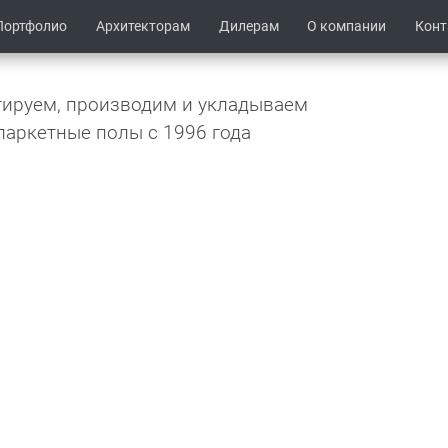
Портфолио
Архитекторам
Дилерам
О компании
Кон
ируем, производим и укладываем
паркетные полы c 1996 года