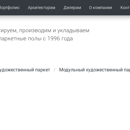
Портфолио
Архитекторам
Дилерам
О компании
Кон
ируем, производим и укладываем
паркетные полы c 1996 года
удожественный паркет
Модульный художественный па