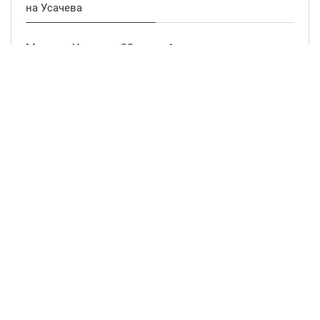
на Усачева
Москва, Усачева, 22, этаж 1
info@parquet.ru
+7 (495) 780-30-65
ПН. — СБ.
10:00 — 19:00
ВС.
выходной
подробнее о магазине