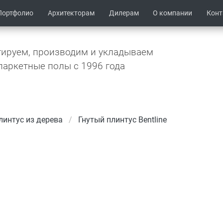
Портфолио
Архитекторам
Дилерам
О компании
Кон
ируем, производим и укладываем
паркетные полы c 1996 года
интус из дерева
Гнутый плинтус Bentline