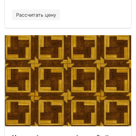
Рассчитать цену