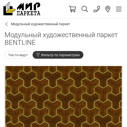
Модульный художественный паркет
Модульный художественный паркет
BENTLINE
Часто ищут
Фильтр по параметрам