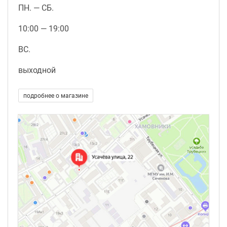
ПН. — СБ.
10:00 — 19:00
ВС.
выходной
подробнее о магазине