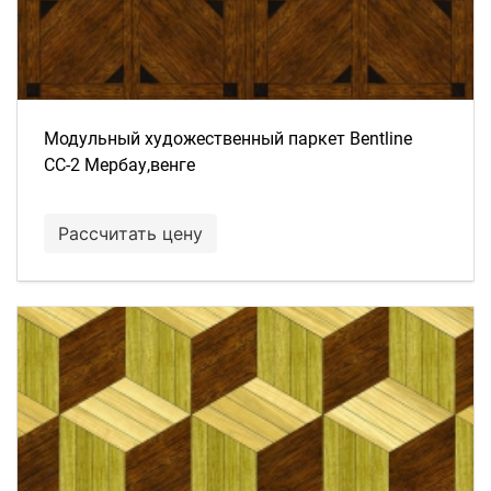
Модульный художественный паркет Bentline
СС-2 Мербау,венге
Рассчитать цену