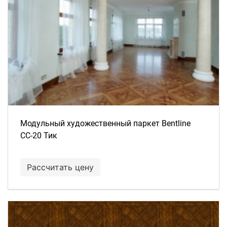
Модульный художественный паркет Bentline
СС-20 Тик
Рассчитать цену