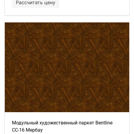
Рассчитать цену
Модульный художественный паркет Bentline
СС-16 Мербау