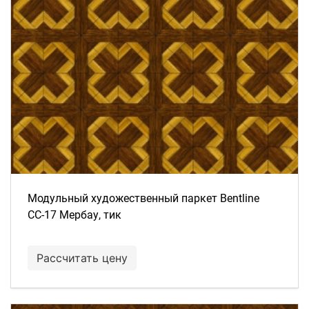
Модульный художественный паркет Bentline
СС-17 Мербау, тик
Рассчитать цену