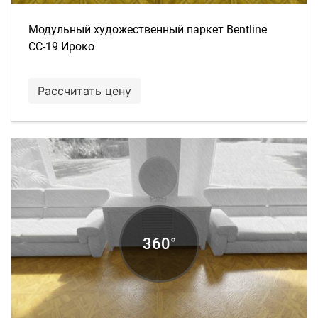
Модульный художественный паркет Bentline
СС-19 Ироко
Рассчитать цену