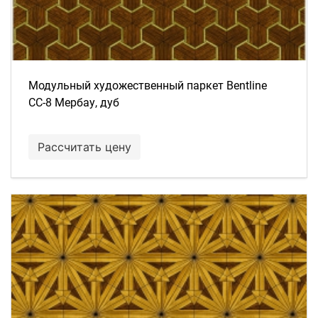
Модульный художественный паркет Bentline
СС-8 Мербау, дуб
Рассчитать цену